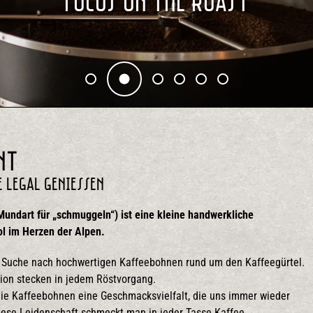
nt
e legal genießen
undart für „schmuggeln“) ist eine kleine handwerkliche
rol im Herzen der Alpen.
er Suche nach hochwertigen Kaffeebohnen rund um den Kaffeegürtel.
sion stecken in jedem Röstvorgang.
die Kaffeebohnen eine Geschmacksvielfalt, die uns immer wieder
iese Leidenschaft schmeckt man in jeder Tasse Kaffee.