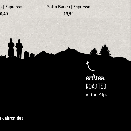
o | Espresso
Sotto Banco | Espresso
0,40
€9,90
artisan
ROASTED
in the Alps
r Jahren das