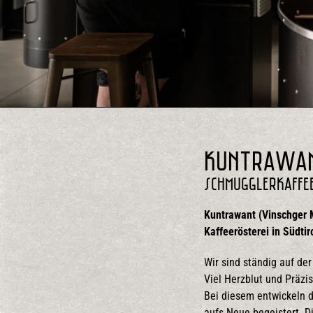
Kuntrawa
Schmugglerkaffe
Kuntrawant (Vinschger M
Kaffeerösterei in Südti
Wir sind ständig auf d
Viel Herzblut und Präzi
Bei diesem entwickeln 
aufs Neue begeistert. D