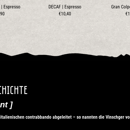
 | Espresso
DECAF | Espresso
Gran Colp
,90
€10,40
€1
chichte
nt ]
lienischen contrabbando abgeleitet – so nannten die Vinschger vo