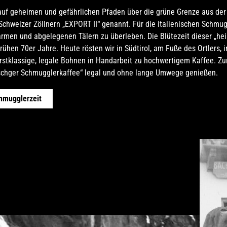
auf geheimen und gefährlichen Pfaden über die grüne Grenze aus der 
chweizer Zöllnern „EXPORT II“ genannt. Für die italienischen Schmug
rmen und abgelegenen Tälern zu überleben. Die Blütezeit dieser „he
rühen 70er Jahre. Heute rösten wir in Südtirol, am Fuße des Ortlers, i
rstklassige, legale Bohnen in Handarbeit zu hochwertigem Kaffee. Z
nschger Schmugglerkaffee“ legal und ohne lange Umwege genießen.
hmugglerzeit