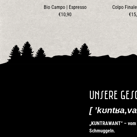
Bio Campo | Espresso
Colpo Finale
€10,90
€15
Unsere Ges
[ ʼkʊntʁa,va
„KUNTRAWANT“ – vom ita
Schmuggeln.